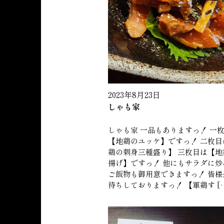
2023年8月23日
しゃも家
しゃも家 一品もありますっ！ 一
【地鶏のユッケ】ですっ！ 二枚目
鶏の刺身三種盛り】 三枚目は【地
揚げ】ですっ！ 他にもサラダに炒
ご飯物も御用意できますっ！ 皆様
待ちしておりますっ！ 【軍鶏す [