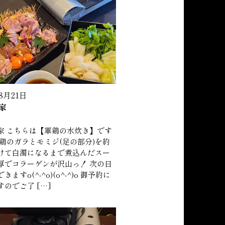
年8月21日
家
家 こちらは【軍鶏の水炊き】です
軍鶏のガラとモミジ(足の部分)を約
けて白濁になるまで煮込んだスー
厚でコラーゲンが沢山っ！ 次の日
きますo(^-^o)(o^-^)o 御予約に
のでご了 […]