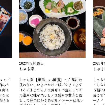
2023年8月18日
2023
しゃも家
しゃも
ョップ
しゃも家 【軍鶏TKG御膳】っ！ 醤油を
しゃも
作った
使わない、たまごかけご飯です！ 1.まず
こちら
 実は
はそのままでっ！ 2.黄身１つ落としてそ
５種に
ゃも家
の濃厚な味を楽しむ！ 3.残りの黄身を落
焼きで
け お
として完全にかき混ぜる！ ルールは無い
ー！！