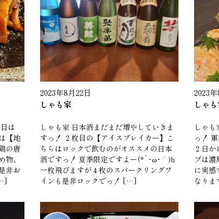
2023年8月22日
2023
しゃも家
しゃも
枚目は
しゃも家 日本酒まだまだ増やしていきま
しゃも
は【地
すっ！ ２枚目の【アイスブレイカー】こ
っ！ 
鶏の唐
ちらはロックで飲むのがオススメの日本
２日か
め物、
酒ですっ！ 夏季限定ですよー(*´･ω･｀)b
プは濃
是非お
一枚飛びますが４枚のスパークリングワ
に実感で
…]
インも是非ロックでっ！ […]
なります