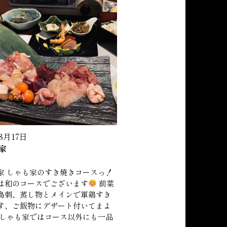
年8月17日
家
家 しゃも家のすき焼きコースっ！
は和のコースでございます
前菜
鳥刺、蒸し物とメインで軍鶏すき
す、ご飯物にデザート付いてまよ
 しゃも家ではコース以外にも一品