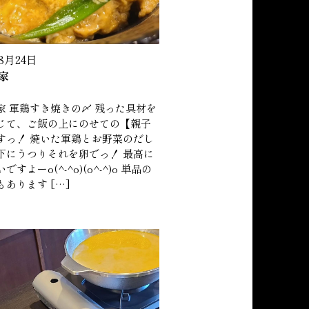
年8月24日
家
家 軍鶏すき焼きの〆 残った具材を
じて、ご飯の上にのせての【親子
すっ！ 焼いた軍鶏とお野菜のだし
下にうつりそれを卵でっ！ 最高に
ですよーo(^-^o)(o^-^)o 単品の
あります […]