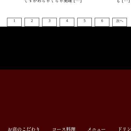
ですがめちゃくちゃ美味 […]
も […]
2
3
4
5
6
次へ
1
お店のこだわり
コース料理
メニュー
ドリ