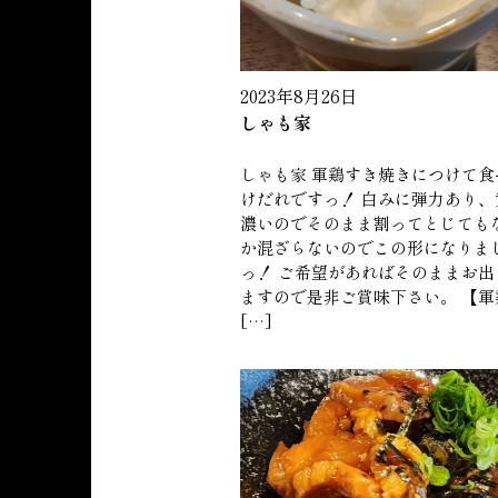
2023年8月26日
しゃも家
しゃも家 軍鶏すき焼きにつけて食
けだれですっ！ 白みに弾力あり、
濃いのでそのまま割ってとじても
か混ざらないのでこの形になりま
っ！ ご希望があればそのままお出
ますので是非ご賞味下さい。 【軍
[…]