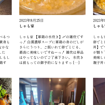
2023年8月25日
2023
しゃも家
しゃも
べるつ
しゃも家 【軍鶏の水炊き】〆の雑炊です
しゃも
黄身も
っ！ 白濁濃厚スープに軍鶏の身のだしが
卵でと
なかな
さらにうつり、ご飯いれて卵でとじる、
丼】で
した
最高に美味しいですねーっ！ 雑炊は単品
が割り
しもし
はやってないのでご了承下さい。 水炊き
美味しい
鶏す
は前もっての御予約になりますっ […]
親子丼も